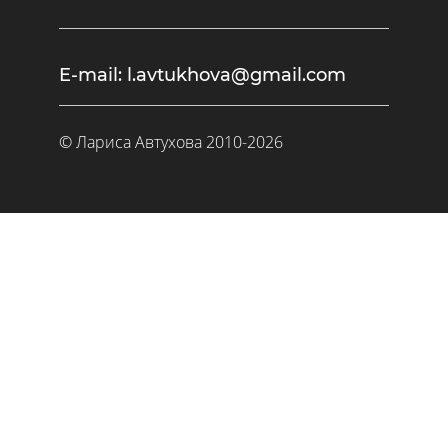
E-mail: l.avtukhova@gmail.com
©
Лариса Автухова
2010-2026