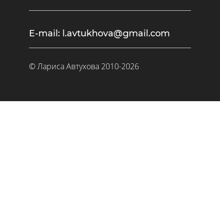
E-mail: l.avtukhova@gmail.com
©
Лариса Автухова
2010-2026